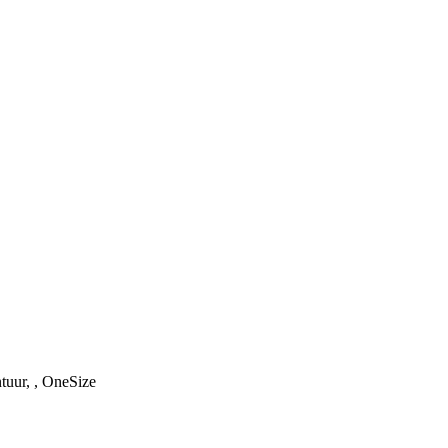
tuur, , OneSize